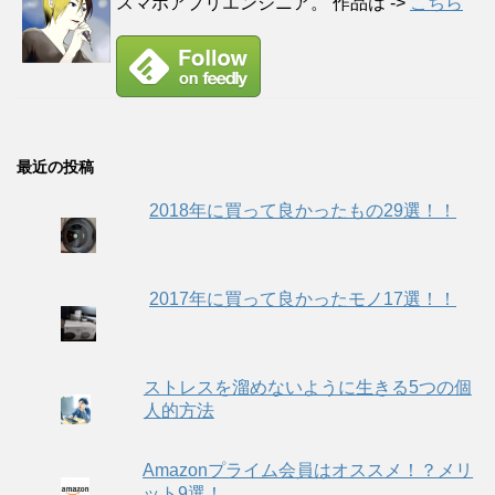
スマホアプリエンジニア。 作品は ->
こちら
最近の投稿
2018年に買って良かったもの29選！！
2017年に買って良かったモノ17選！！
ストレスを溜めないように生きる5つの個
人的方法
Amazonプライム会員はオススメ！？メリ
ット9選！