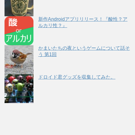
新作Androidアプリリリース！『酸性？ア
ルカリ性？』
かまいたちの夜というゲームについて話そ
う 第1回
ドロイド君グッズを収集してみた。