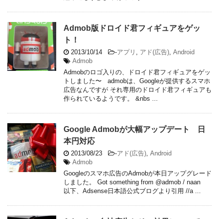
Admob版ドロイド君フィギュアをゲッ
ト！
2013/10/14
-
アプリ
,
アド(広告)
,
Android
Admob
Admobのロゴ入りの、ドロイド君フィギュアをゲッ
トしました〜 admobは、Googleが提供するスマホ
広告なんですが それ専用のドロイド君フィギュアも
作られているようです。 &nbs ...
Google Admobが大幅アップデート 日
本円対応
2013/08/23
-
アド(広告)
,
Android
Admob
Googleのスマホ広告のAdmobが本日アップグレード
しました。 Got something from @admob / naan
以下、Adsense日本語公式ブログより引用 //a ...