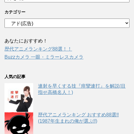
ー
カ
カテゴリー
イ
ブ
カ
テ
ゴ
リ
あなたにおすすめ！
ー
歴代アニメランキング88選！！
Buzzカメラ 一眼・ミラーレスカメラ
人気の記事
連射を早くする技『痙攣連打』を解説(目
指せ高橋名人！)
歴代アニメランキング おすすめ88選!!
(1987年生まれの俺が選ぶ!!)