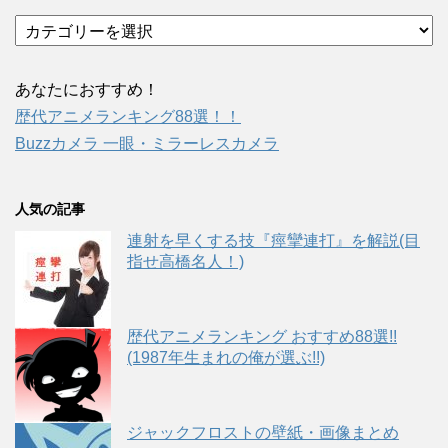
イ
ブ
カ
テ
ゴ
リ
あなたにおすすめ！
ー
歴代アニメランキング88選！！
Buzzカメラ 一眼・ミラーレスカメラ
人気の記事
連射を早くする技『痙攣連打』を解説(目
指せ高橋名人！)
歴代アニメランキング おすすめ88選!!
(1987年生まれの俺が選ぶ!!)
ジャックフロストの壁紙・画像まとめ