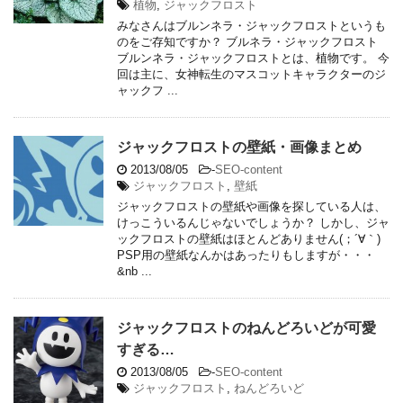
植物
,
ジャックフロスト
みなさんはブルンネラ・ジャックフロストというも
のをご存知ですか？ ブルネラ・ジャックフロスト
ブルンネラ・ジャックフロストとは、植物です。 今
回は主に、女神転生のマスコットキャラクターのジ
ャックフ ...
ジャックフロストの壁紙・画像まとめ
2013/08/05
-
SEO-content
ジャックフロスト
,
壁紙
ジャックフロストの壁紙や画像を探している人は、
けっこういるんじゃないでしょうか？ しかし、ジャ
ックフロストの壁紙はほとんどありません(；´∀｀)
PSP用の壁紙なんかはあったりもしますが・・・
&nb ...
ジャックフロストのねんどろいどが可愛
すぎる…
2013/08/05
-
SEO-content
ジャックフロスト
,
ねんどろいど