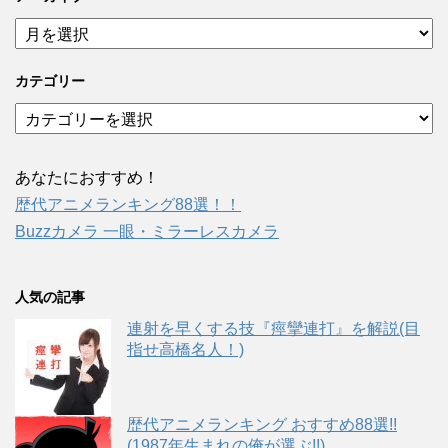
ア
ー
カ
カテゴリー
イ
ブ
カ
テ
ゴ
リ
あなたにおすすめ！
ー
歴代アニメランキング88選！！
Buzzカメラ 一眼・ミラーレスカメラ
人気の記事
連射を早くする技『痙攣連打』を解説(目
指せ高橋名人！)
歴代アニメランキング おすすめ88選!!
(1987年生まれの俺が選ぶ!!)