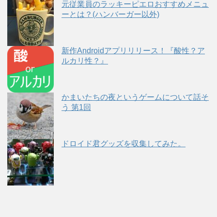
元従業員のラッキーピエロおすすめメニュ
ーとは？(ハンバーガー以外)
新作Androidアプリリリース！『酸性？ア
ルカリ性？』
かまいたちの夜というゲームについて話そ
う 第1回
ドロイド君グッズを収集してみた。