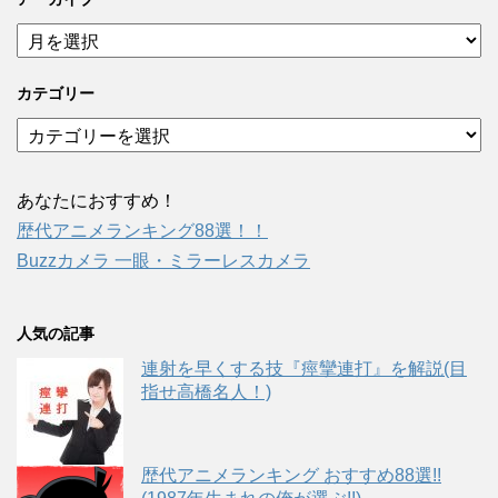
ア
ー
カ
カテゴリー
イ
ブ
カ
テ
ゴ
リ
あなたにおすすめ！
ー
歴代アニメランキング88選！！
Buzzカメラ 一眼・ミラーレスカメラ
人気の記事
連射を早くする技『痙攣連打』を解説(目
指せ高橋名人！)
歴代アニメランキング おすすめ88選!!