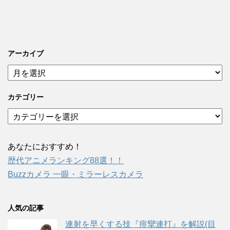
アーカイブ
ア
ー
カ
カテゴリー
イ
ブ
カ
テ
ゴ
リ
あなたにおすすめ！
ー
歴代アニメランキング88選！！
Buzzカメラ 一眼・ミラーレスカメラ
人気の記事
連射を早くする技『痙攣連打』を解説(目