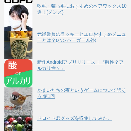
軟毛・猫っ毛におすすめのヘアワックス10
選！(メンズ)
元従業員のラッキーピエロおすすめメニュ
ーとは？(ハンバーガー以外)
新作Androidアプリリリース！『酸性？ア
ルカリ性？』
かまいたちの夜というゲームについて話そ
う 第1回
ドロイド君グッズを収集してみた。