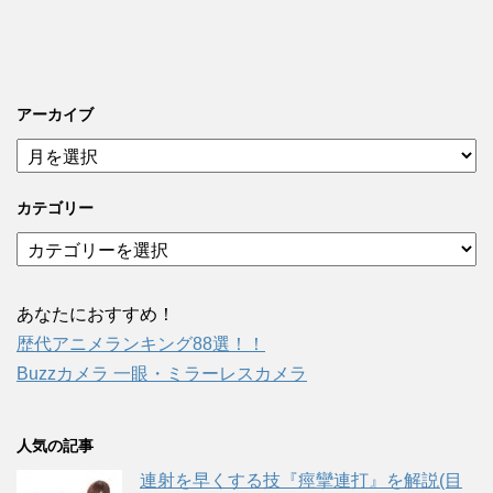
アーカイブ
ア
ー
カ
カテゴリー
イ
ブ
カ
テ
ゴ
リ
あなたにおすすめ！
ー
歴代アニメランキング88選！！
Buzzカメラ 一眼・ミラーレスカメラ
人気の記事
連射を早くする技『痙攣連打』を解説(目