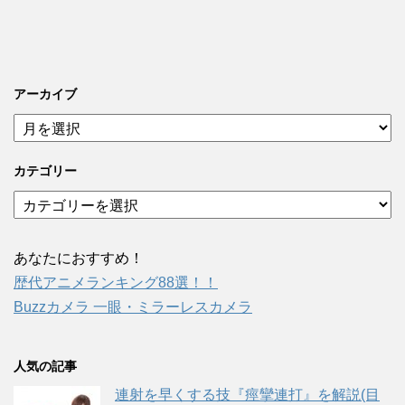
アーカイブ
ア
ー
カ
カテゴリー
イ
ブ
カ
テ
ゴ
リ
あなたにおすすめ！
ー
歴代アニメランキング88選！！
Buzzカメラ 一眼・ミラーレスカメラ
人気の記事
連射を早くする技『痙攣連打』を解説(目