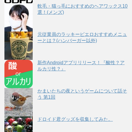
軟毛・猫っ毛におすすめのヘアワックス10
選！(メンズ)
元従業員のラッキーピエロおすすめメニュ
ーとは？(ハンバーガー以外)
新作Androidアプリリリース！『酸性？ア
ルカリ性？』
かまいたちの夜というゲームについて話そ
う 第1回
ドロイド君グッズを収集してみた。