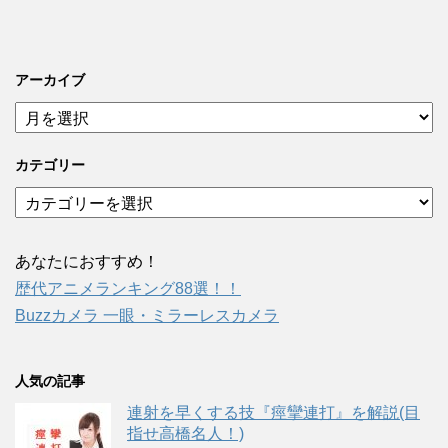
アーカイブ
ア
ー
カ
カテゴリー
イ
ブ
カ
テ
ゴ
リ
あなたにおすすめ！
ー
歴代アニメランキング88選！！
Buzzカメラ 一眼・ミラーレスカメラ
人気の記事
連射を早くする技『痙攣連打』を解説(目
指せ高橋名人！)